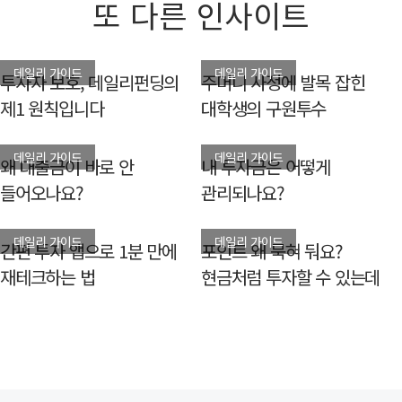
또 다른 인사이트
데일리 가이드
데일리 가이드
투자자 보호, 데일리펀딩의
주머니 사정에 발목 잡힌
제1 원칙입니다
대학생의 구원투수
데일리 가이드
데일리 가이드
왜 대출금이 바로 안
내 투자금은 어떻게
들어오나요?
관리되나요?
데일리 가이드
데일리 가이드
간편 투자 앱으로 1분 만에
포인트 왜 묵혀 둬요?
재테크하는 법
현금처럼 투자할 수 있는데