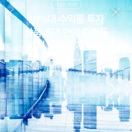
데일리 가이드
10%대 수익률 투자
상품, 5년 만에 종잣돈
1억 모으는 지름길
중소기업 운영자금 투자 상품