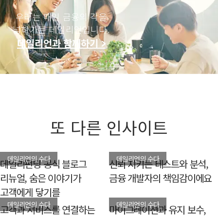
우리는 매일 금융의 각을
넓혀가는 데일리언입니다.
데일리언과 함께하기 >
또 다른 인사이트
데일리언의 수다
데일리언의 수다
데일리펀딩 공식 블로그
신뢰 지키는 테스트와 분석,
리뉴얼, 숨은 이야기가
금융 개발자의 책임감이에요
고객에게 닿기를
데일리언의 수다
데일리언의 수다
고객과 서비스를 연결하는
마이그레이션과 유지 보수,