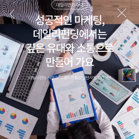
데일리언의 수다
성공적인 마케팅,
데일리펀딩에서는
깊은 유대와 소통으로
만들어 가요
[데일리펀딩 체험기] 브랜드기획실 인턴사원 김현아님