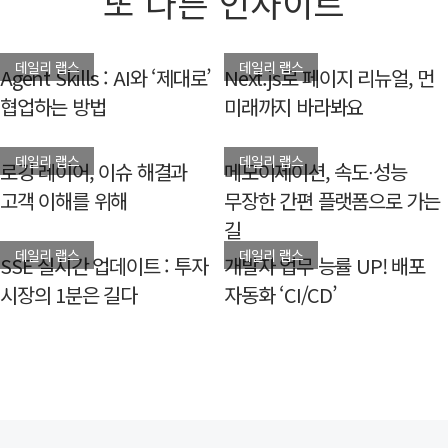
또 다른 인사이트
데일리 랩스
데일리 랩스
Agent Skills : AI와 ‘제대로’
Next.js로 페이지 리뉴얼, 먼
협업하는 방법
미래까지 바라봐요
데일리 랩스
데일리 랩스
로깅 레이어, 이슈 해결과
메모이제이션, 속도∙성능
고객 이해를 위해
무장한 간편 플랫폼으로 가는
길
데일리 랩스
데일리 랩스
SSE 실시간 업데이트 : 투자
개발자 업무 능률 UP! 배포
시장의 1분은 길다
자동화 ‘CI/CD’