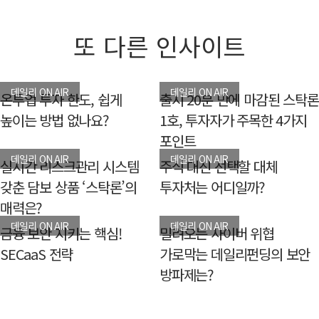
또 다른 인사이트
데일리 ON AIR
데일리 ON AIR
온투업 투자 한도, 쉽게
출시 20분 만에 마감된 스탁론
높이는 방법 없나요?
1호, 투자자가 주목한 4가지
포인트
데일리 ON AIR
데일리 ON AIR
실시간 리스크관리 시스템
주식 대신 선택할 대체
갖춘 담보 상품 ‘스탁론’의
투자처는 어디일까?
매력은?
데일리 ON AIR
데일리 ON AIR
금융 보안 지키는 핵심!
밀려오는 사이버 위협
SECaaS 전략
가로막는 데일리펀딩의 보안
방파제는?