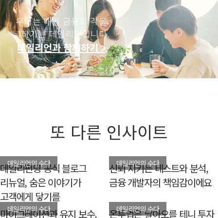
우리는 매일 금융의 각을
넓혀가는 데일리언입니다.
데일리언과 함께하기 >
또 다른 인사이트
데일리언의 수다
데일리언의 수다
데일리펀딩 공식 블로그
신뢰 지키는 테스트와 분석,
리뉴얼, 숨은 이야기가
금융 개발자의 책임감이에요
고객에게 닿기를
데일리언의 수다
데일리언의 수다
마이그레이션과 유지 보수,
온투업은 날아오를 테니 투자