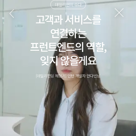
데일리언의 수다
고객과 서비스를
연결하는
프런트엔드의 역할,
잊지 않을게요
[데일리펀딩 체험기] 인턴 개발자 안다빈님