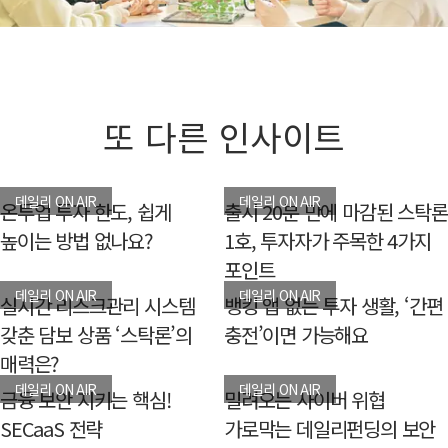
또 다른 인사이트
데일리 ON AIR
데일리 ON AIR
온투업 투자 한도, 쉽게
출시 20분 만에 마감된 스탁론
높이는 방법 없나요?
1호, 투자자가 주목한 4가지
포인트
데일리 ON AIR
데일리 ON AIR
실시간 리스크관리 시스템
뱅킹 앱 없는 투자 생활, ‘간편
갖춘 담보 상품 ‘스탁론’의
충전’이면 가능해요
매력은?
데일리 ON AIR
데일리 ON AIR
금융 보안 지키는 핵심!
밀려오는 사이버 위협
SECaaS 전략
가로막는 데일리펀딩의 보안