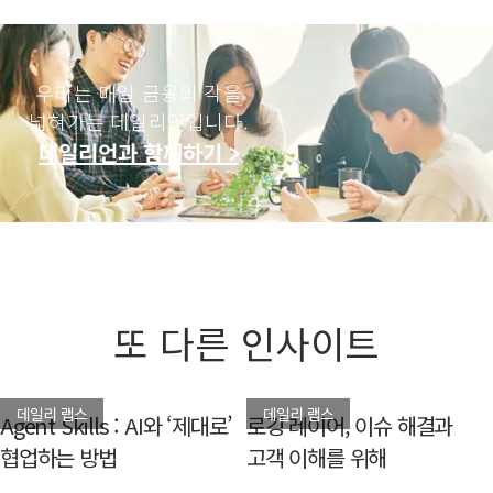
우리는 매일 금융의 각을
넓혀가는 데일리언입니다.
데일리언과 함께하기 >
또 다른 인사이트
데일리 랩스
데일리 랩스
Agent Skills : AI와 ‘제대로’
로깅 레이어, 이슈 해결과
협업하는 방법
고객 이해를 위해