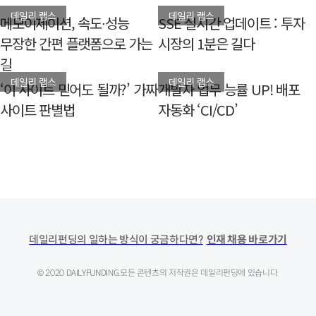
데일리 랩스
데일리 랩스
메모이제이션, 속도∙성능
SSE 실시간 업데이트 : 투자
무장한 간편 플랫폼으로 가는
시장의 1분은 길다
길
데일리 랩스
데일리 랩스
‘이 사이트 믿어도 될까?’ 가짜
개발자 업무 능률 UP! 배포
사이트 판별법
자동화 ‘CI/CD’
데일리펀딩의 일하는 방식이 궁금하다면?
인재 채용 바로가기
© 2020 DAILYFUNDING.
모든 콘텐츠의 저작권은 데일리펀딩에 있습니다.