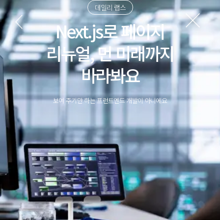
데일리 랩스
Next.js로 페이지
리뉴얼, 먼 미래까지
바라봐요
보여 주기만 하는 프런트엔드 개발이 아니에요