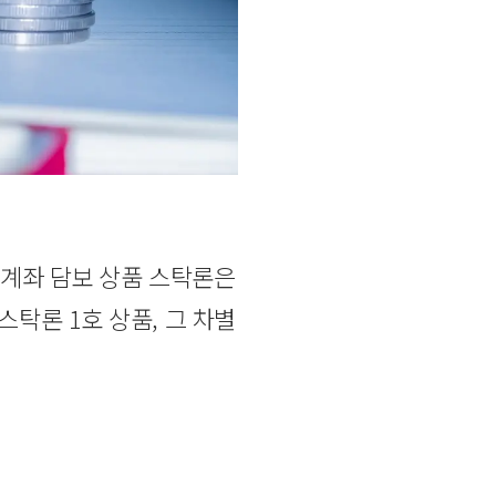
권계좌 담보 상품 스탁론은
탁론 1호 상품, 그 차별