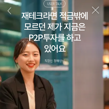
USER TALK
재테크라면 적금밖에
모르던 제가 지금은
P2P투자를 하고
있어요
직장인 정해민님