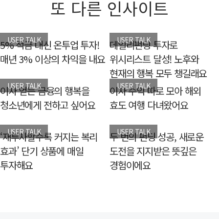
또 다른 인사이트
USER TALK
USER TALK
5% 적금 대신 온투업 투자!
데일리펀딩 투자로
매년 3% 이상의 차익을 내요
위시리스트 달성! 노후와
현재의 행복 모두 챙길래요
USER TALK
USER TALK
이자 얻는 금융의 행복을
이자 수익 따로 모아 해외
청소년에게 전하고 싶어요
효도 여행 다녀왔어요
USER TALK
USER TALK
‘재투자할수록 커지는 복리
두 번의 펀딩 성공, 새로운
효과’ 단기 상품에 매일
도전을 지지받은 뜻깊은
투자해요
경험이에요