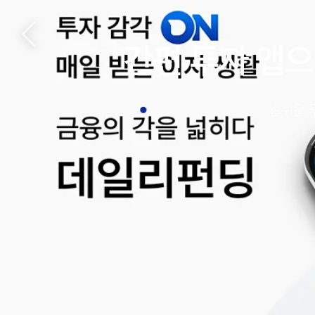
간편 투자 앱으
손쉬운 투