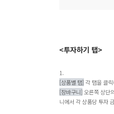
<투자하기 탭>
1.
[상품별 탭]
각 탭을 클릭
[장바구니]
오른쪽 상단의
니에서 각 상품당 투자 금