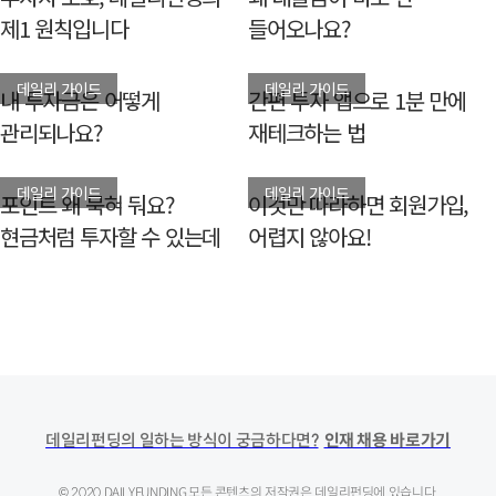
제1 원칙입니다
들어오나요?
데일리 가이드
데일리 가이드
내 투자금은 어떻게
간편 투자 앱으로 1분 만에
관리되나요?
재테크하는 법
데일리 가이드
데일리 가이드
포인트 왜 묵혀 둬요?
이것만 따라하면 회원가입,
현금처럼 투자할 수 있는데
어렵지 않아요!
데일리펀딩의 일하는 방식이 궁금하다면?
인재 채용 바로가기
© 2020 DAILYFUNDING.
모든 콘텐츠의 저작권은 데일리펀딩에 있습니다.