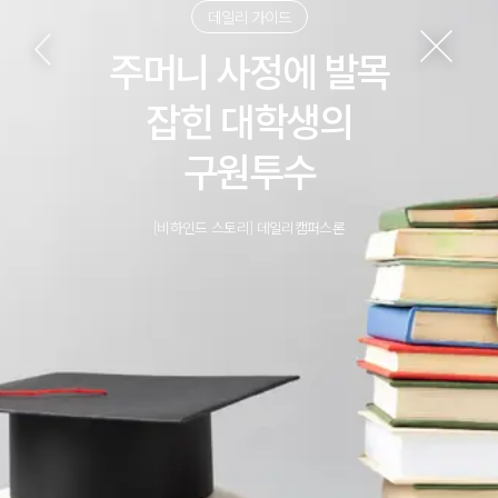
데일리 가이드
주머니 사정에 발목
잡힌 대학생의
구원투수
[비하인드 스토리] 데일리캠퍼스론