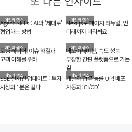
또 다른 인사이트
데일리 랩스
데일리 랩스
Agent Skills : AI와 ‘제대로’
Next.js로 페이지 리뉴얼, 먼
협업하는 방법
미래까지 바라봐요
데일리 랩스
데일리 랩스
로깅 레이어, 이슈 해결과
메모이제이션, 속도∙성능
고객 이해를 위해
무장한 간편 플랫폼으로 가는
길
데일리 랩스
데일리 랩스
SSE 실시간 업데이트 : 투자
개발자 업무 능률 UP! 배포
시장의 1분은 길다
자동화 ‘CI/CD’