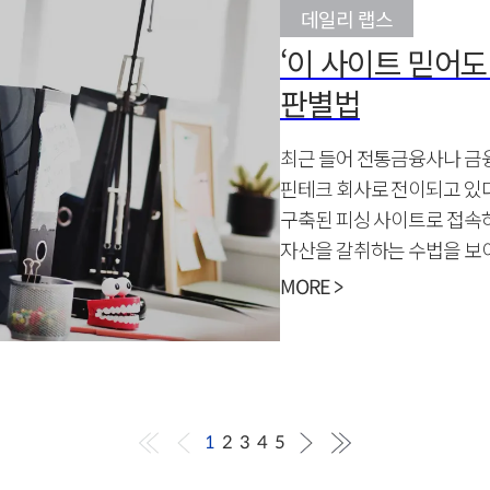
데일리 랩스
‘이 사이트 믿어도
판별법
최근 들어 전통금융사나 금
핀테크 회사로 전이되고 있다
구축된 피싱 사이트로 접속하
자산을 갈취하는 수법을 보
체크리스트를 살펴보세요.
MORE >
1
2
3
4
5