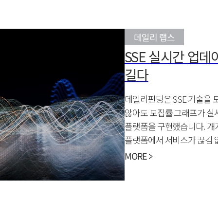
데일리 랩스
SSE 실시간 업데
길다
데일리펀딩은 SSE 기술을 
않아도 모집률 그래프가 실
플랫폼을 구현했습니다. 개
플랫폼에서 서비스가 끊김 
전달된다는 것은 신뢰와도 
MORE >