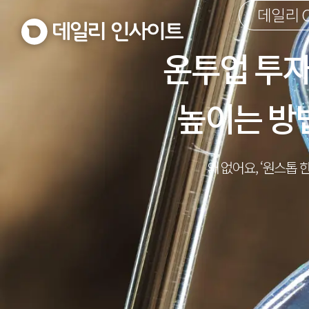
데일리 O
온투업 투자
높이는 방
왜 없어요, ‘원스톱 