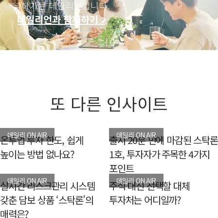
넓혀가는 데일리언입니다.
데일리언과 함께하기 >
또 다른 인사이트
데일리 ON AIR
데일리 ON AIR
온투업 투자 한도, 쉽게
출시 20분 만에 마감된 스탁론
높이는 방법 없나요?
1호, 투자자가 주목한 4가지
포인트
데일리 ON AIR
데일리 ON AIR
실시간 리스크관리 시스템
주식 대신 선택할 대체
갖춘 담보 상품 ‘스탁론’의
투자처는 어디일까?
매력은?