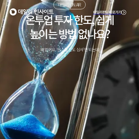
데일리 ON AIR
데일리펀딩 바로가기
온투업 투자 한도, 쉽게
높이는 방법 없나요?
왜 없어요, ‘원스톱 한도 심사’면 되는데