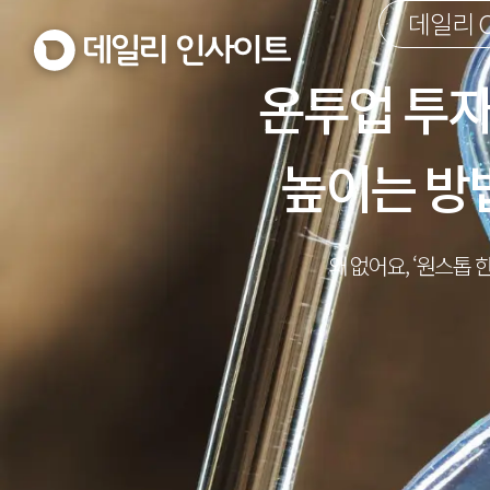
데일리 O
온투업 투자
높이는 방
왜 없어요, ‘원스톱 