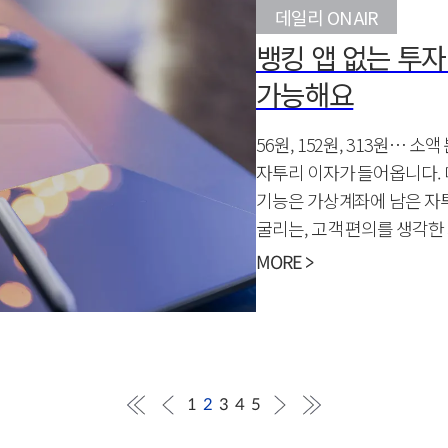
데일리 ON AIR
뱅킹 앱 없는 투자
가능해요
56원, 152원, 313원… 
자투리 이자가 들어옵니다. 
기능은 가상계좌에 남은 자투
굴리는, 고객 편의를 생각한
MORE >
1
2
3
4
5