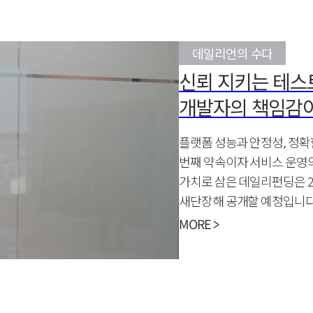
데일리언의 수다
신뢰 지키는 테스
개발자의 책임감
플랫폼 성능과 안정성, 정확
번째 약속이자 서비스 운영의
가치로 삼은 데일리펀딩은 2
새단장해 공개할 예정입니다.
플랫폼 마이그레
MORE >